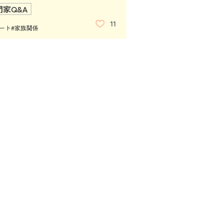
門家Q&A
11
ポート
#家族関係
たされない気持ちを食べる
食障害は子どもに遺伝する
とで埋めようとしていた高
食障害から管理栄養士へ ～
？
時代の私