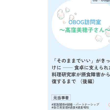
「そのままでいい」がき
けに ── 食卓に支えられ
料理研究家が摂食障害か
復するまで （後編）
元当事者
#家族関係
#結婚・パートナーシップ
#自己肯定感
#過食
#過食嘔吐