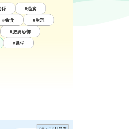
関係
#過食
#会食
#生理
#肥満恐怖
#進学
#スポーツ
障害
#留学
#友人関係
#サポート
#病識
OB・OG訪問室