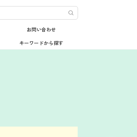
お問い合わせ
キーワードから探す
プ
会食
生理
通信制高校・大学
自己肯定感
会食
生理
通信制高校・大学
ト
男性
発達障害
ルッキズム
スポーツ
治療
イエット
男性
発達障害
ルッキズム
関係
高校
部活動
自己理解
通院
管理栄養士
過食
友人関係
高校
部活動
自己理解