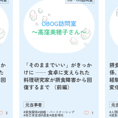
っか
「そのままでいい」がきっか
摂
た
けに ── 食卓に支えられた
係
ら回
料理研究家が摂食障害から回
経
復するまで （前編）
変
元当事者
元
#家族関係
#結婚・パートナーシップ
#人
3
1
#自己肯定感
#過食
#過食嘔吐
#過食