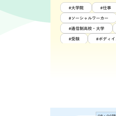
#大学院
#仕事
#ソーシャルワーカー
#通信制高校・大学
#受験
#ボディイ
#栄養指導
#ダイ
#治療
#うつ
#妊娠出産
#就職
#高校
#部活動
OB・OG