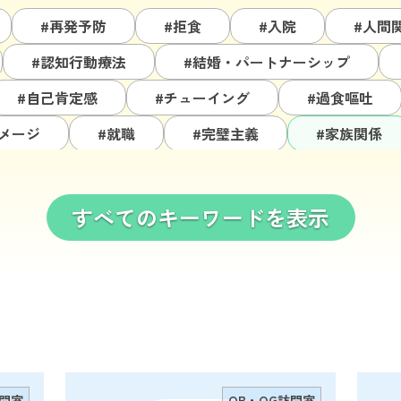
#再発予防
#拒食
#入院
#人間
#認知行動療法
#結婚・パートナーシップ
#自己肯定感
#チューイング
#過食嘔吐
メージ
#就職
#完璧主義
#家族関係
エット
#男性
#発達障害
#ルッキズム
#カミングアウト
#ライフイベント
#不安
すべてのキーワードを表示
活動
#学校生活
#配慮
#非嘔吐過食
#自己理解
#通院
#管理栄養士
訪問室
OB・OG訪問室