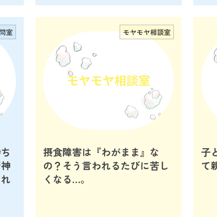
訪問室
モヤモヤ相談室
持ち
摂食障害は『わがまま』な
子
精神
の？そう言われるたびに苦し
て
これ
くなる…。