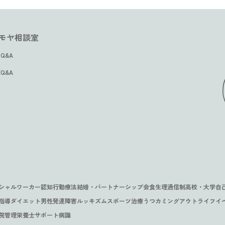
 ─
摂食障害との30年 ～「これが
小
影
い気持ちをどう受け止める？
た
と妊娠・出産・育児～ ①
 ー
「かわいくなりたい」から始
低
母の
あるから今の自分がいる」と
約
い
食べ
回復期の過食で変わる体型に
摂
た軌
まった摂食障害との7年間 ー
ど
いう受容への道のり
合
人の
「諦めることで見えた希望〜
モヤ相談室
い
イライラ…。家族に当たって
な
大学生が見つけた”自分らし
元当事者
元
座談会・イベント
こと
10年の摂食障害を乗り越え
しまうのもつらい。
た
専
い”回復への道のり
Q&A
#ルッキズム
#不安障害
#家族関係
#ダ
0
0
#就職活動
#ライフイベント
#拒食
#妊娠出産
#家族関係
#部活
て、今度は寄り添う側に〜」
元当事者
元
元
専門家Q&A
し
#結婚・パートナーシップ
#過食
#サ
3
2
Q&A
#過食嘔吐
#結
#ダイエット
#ボディイメージ
#人間関係
#受験
#会食
6
4
元当事者
#サポート
#完璧主義
#家族関係
#家族関係
#就職活動
#就職活動
#留学
#拒食
#自
#家
専
#結婚・パートナーシップ
#自己肯定感
#結
9
2
#過食
#ダイエット
#チューイング
#通
経験者Q&A
経
#ボディイメージ
#ルッキズム
#人間関係
#ボ
5
3
元当事者
#受験
#家族関係
#就職活動
#拒食
#部活動
#肥
#家族関係
#拒食
2
3
#結婚・パートナーシップ
#ソーシャルワーカー
#入院
#過食
#友人関係
#人
#学校生活
#家族関係
#拒食
2
9
#通信制高校・大学
#進学
#過食
シャルワーカー
認知行動療法
結婚・パートナーシップ
会食
生理
通信制高校・大学
自
指導
ダイエット
男性
発達障害
ルッキズム
スポーツ
治療
うつ
カミングアウト
ライフイ
院
管理栄養士
サポート
病識