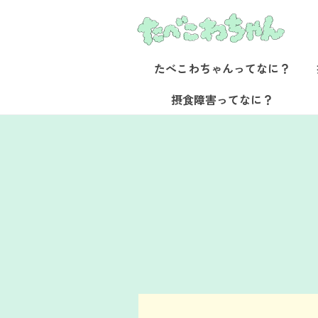
検
たべこわちゃんってなに？
索:
たべこわちゃんってなに？
摂食障害ってなに？
キーワードから探す
OB・OG訪問室
大学院
仕事
再発予防
拒食
入院
人間関係
過食
元当事者
みんなに知っていてほしい
受験、恋愛・パートナーシ
友達や家族には相談しづら
大学院
仕事
再発予防
拒食
入院
人間
モヤモヤ相談室
チューイング
過食嘔吐
肥満恐怖
受験
ボディイメ
自己肯定感
チューイング
過食嘔吐
周辺者
ついて、漫画と共に専門医
食障害と共に人生を生き抜
家の先生やおなじ悩みを経
経験者Q&A
摂食障害ピアサポートAlly Me
うつ
カミングアウト
ライフイベント
不安障害
留
スポーツ
治療
うつ
カミングアウト
家族・パートナー
病・回復ストーリーをお届
ます。
専門家Q&A
サポート
病識
通院
管理栄養士
サポート
病識
ニュース
座談会・イベント
お問い合わせ