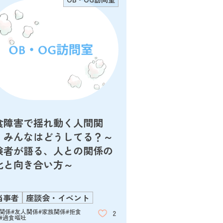
食障害で揺れ動く人間関
、みんなはどうしてる？～
験者が語る、人との関係の
化と向き合い方～
当事者
座談会・イベント
間関係
#友人関係
#家族関係
#拒食
2
#過食嘔吐