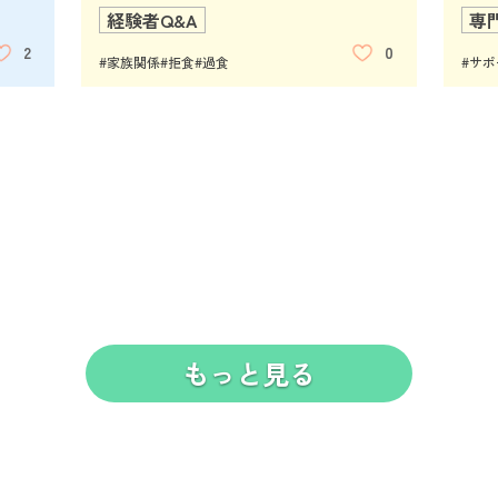
経験者Q&A
専
2
0
#家族関係
#拒食
#過食
#サ
もっと見る
って
「自分だけじゃないんだ」と
満
選ん
産むこと、生きることを選ん
摂
害
気づくまで—摂食障害と孤立
こ
って
病気と向き合う娘の挑戦した
摂
障害
だわたしたちへ。～摂食障害
の
からの回復
校