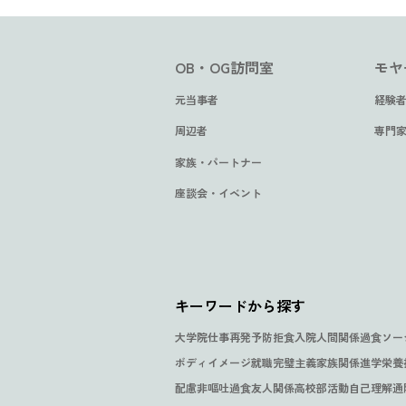
「”無理に治そうとしない”
しまった？これも病気の
と妊娠・出産・育児～ ②
感情を言語化する力を得て
摂食障害の娘に寄り添う
響？
娘が太るから嫌と言って
摂食障害と向き合い続け
選択」
摂食障害で苦しんでいる
OB・OG訪問室
モヤ
てくれない。どうすれば
跡
元当事者
親やパートナーにできる
い？
座談会・イベント
元当事者
経験者
#妊娠出産
#家族関係
#拒食
#結婚・パートナーシップ
#過食
は？ サポートのヒント
専門家Q&A
#ライフイベント
#妊娠出産
#家族関係
周辺者
専門家
#拒食
#結婚・パートナーシップ
#過食
家族・パートナー
#人間関係
#友人関係
#家族関係
#結婚・パートナーシップ
元当事者
家族・パートナー
#サポート
#ダイエット
#入院
#受験
#家族関係
#拒食
#過食
#過食嘔吐
専門家Q&A
#うつ
#ダイエット
#入院
#家族関係
#拒食
座談会・イベント
#進学
#過食
#過食嘔吐
#部活動
経験者Q&A
#ボディイメージ
#家族関係
#拒食
#肥満恐怖
#サポート
#友人関係
#家族関係
#結婚・パートナーシップ
キーワードから探す
大学院
仕事
再発予防
拒食
入院
人間関係
過食
ソー
ボディイメージ
就職
完璧主義
家族関係
進学
栄養
配慮
非嘔吐過食
友人関係
高校
部活動
自己理解
通