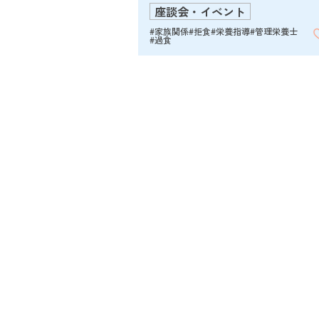
座談会・イベント
#家族関係
#拒食
#栄養指導
#管理栄養士
#過食
「治らない病気」だと思
産むこと、生きることを
いた —— 16年間の摂食障
摂食障害で人格まで変わ
だわたしたちへ。～摂食
を克服した母の記録