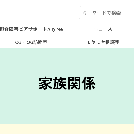
検
索:
摂食障害
ピアサポート
Ally Me
ニュース
OB・OG訪問室
モヤモヤ相談室
ソーシャルワーカー
認知行動療法
結婚・パートナーシッ
「摂食障害」という病気に
ップ、就職、家庭生活…摂
いあなたのお悩みに、専門
関係
過食
ソーシャルワーカー
認知行動療法
結婚・パートナーシップ
元当事者
経験者Q&A
ージ
就職
完璧主義
家族関係
進学
栄養指導
ダイエッ
肥満恐怖
受験
ボディイメージ
就職
完璧主義
家族関係
進学
栄養指導
ダ
周辺者
専門家Q&A
監修の情報をお届けします
いてきた色々な先輩の闘
験した先輩たちがお答えし
家族関係
学
妊娠出産
就職活動
学校生活
配慮
非嘔吐過食
友人
ライフイベント
不安障害
留学
妊娠出産
就職活動
学校生活
配慮
非嘔吐
家族・パートナー
けします。
座談会・イベント