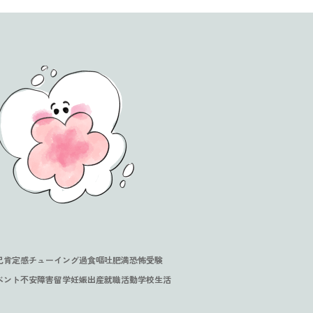
さな一歩を積み重ねて ー
くさん見つけた”自分らし
体重の娘の「太った？」に
25年間の摂食障害との向き
”回復の道～
食障害は親の育て方が原因
う答えたらいい？
い方
の？愛情をもって接してき
当事者
はずなのに、自分を責めて
門家Q&A
イエット
#家族関係
#拒食
#過食
0
動
当事者
当事者
まう…。
ポート
#家族関係
#拒食
3
婚・パートナーシップ
#過食
#家族関係
#入院
#友人関係
#拒食
#管理栄養士
#受験
#完璧主義
5
己肯定感
族関係
#就職
#進学
#拒食
#部活動
#管理栄養士
門家Q&A
婚・パートナーシップ
2
信制高校・大学
#進学
#部活動
験者Q&A
ディイメージ
#家族関係
#拒食
1
満恐怖
4
間関係
#家族関係
己肯定感
チューイング
過食嘔吐
肥満恐怖
受験
ベント
不安障害
留学
妊娠出産
就職活動
学校生活