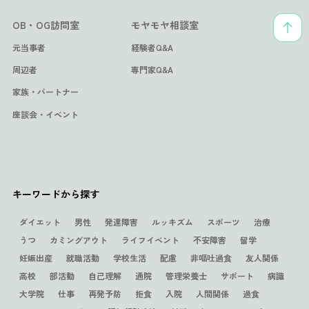
OB・OG訪問室
モヤモヤ相談室
元当事者
経験者Q&A
周辺者
専門家Q&A
家族・パートナー
座談会・イベント
キーワードから探す
ダイエット
男性
発達障害
ルッキズム
スポーツ
治療
うつ
カミングアウト
ライフイベント
不安障害
留学
妊娠出産
就職活動
学校生活
配慮
非嘔吐過食
友人関係
高校
部活動
自己理解
通院
管理栄養士
サポート
病識
大学院
仕事
再発予防
拒食
入院
人間関係
過食