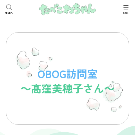
検
索:
たべこわちゃんってなに？
キーワードから探す
OB・OG訪問室
ダイエット
男性
発達障害
ルッキズム
元当事者
モヤモヤ相談室
スポーツ
治療
うつ
カミングアウト
周辺者
経験者Q&A
摂食障害ピアサポートAlly Me
ライフイベント
不安障害
留学
妊娠出産
家族・パートナー
専門家Q&A
就職活動
学校生活
配慮
非嘔吐過食
ニュース
座談会・イベント
友人関係
高校
部活動
自己理解
通院
お問い合わせ
管理栄養士
サポート
病識
大学院
仕事
再発予防
拒食
入院
人間関係
過食
ソーシャルワーカー
認知行動療法