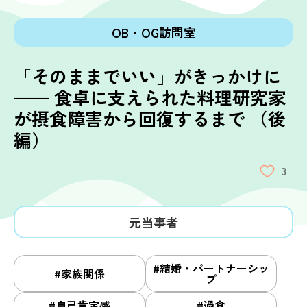
結婚・パートナーシップ
会食
生理
OB・OG訪問室
通信制高校・大学
自己肯定感
チューイング
過食嘔吐
肥満恐怖
受験
ボディイメージ
「そのままでいい」がきっかけに
就職
完璧主義
家族関係
進学
栄養指導
── 食卓に支えられた料理研究家
が摂食障害から回復するまで （後
編）
3
元当事者
#結婚・パートナーシッ
#家族関係
プ
#自己肯定感
#過食