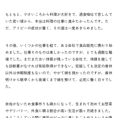
もともと、小さいころから料理が大好きで、過食嘔吐で苦しんで
いた若い頃から、本当は料理の仕事に進みたかったんです。た
だ、アトピーの症状が重く、その道は一度あきらめました。
その後、いくつかの仕事を経て、ある会社で食品販売に携わり始
めました。仕事そのものは楽しかったのですが、とても過酷な職
場でした。まだまだ古い体質が残っている会社で、体調を崩して
も診断書がなければ有給取得ができない。妊娠しても法定の産休
以外は休暇制度もないので、やがて娘を授かったのですが、産休
明けから朝早くから夜遅くまで娘を預けて、必死に働く日々でし
た。
余裕がないため食事作りも疎かになって、生まれて初めてお惣菜
やデリバリー、外食に頼る割合が高い生活が数ヶ月続きました。
そうこうしている間に疲労がピークに達したことやストレスが原