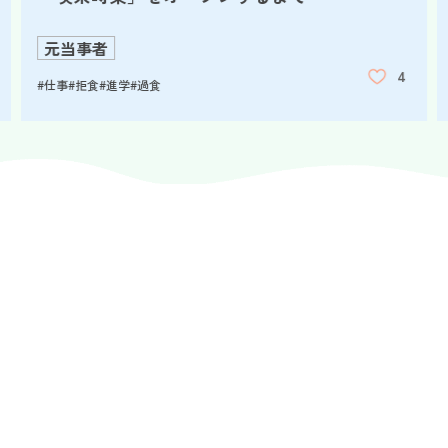
元当事者
4
#仕事
#拒食
#進学
#過食