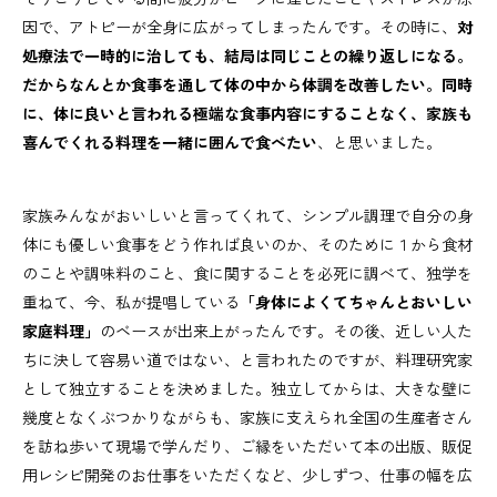
因で、アトピーが全身に広がってしまったんです。その時に、
対
処療法で一時的に治しても、結局は同じことの繰り返しになる。
だからなんとか食事を通して体の中から体調を改善したい。同時
に、体に良いと言われる極端な食事内容にすることなく、家族も
喜んでくれる料理を一緒に囲んで食べたい
、と思いました。
家族みんながおいしいと言ってくれて、シンプル調理で自分の身
体にも優しい食事をどう作れば良いのか、そのために１から食材
のことや調味料のこと、食に関することを必死に調べて、独学を
重ねて、今、私が提唱している
「身体によくてちゃんとおいしい
家庭料理」
のベースが出来上がったんです。その後、近しい人た
ちに決して容易い道ではない、と言われたのですが、料理研究家
として独立することを決めました。独立してからは、大きな壁に
幾度となくぶつかりながらも、家族に支えられ全国の生産者さん
を訪ね歩いて現場で学んだり、ご縁をいただいて本の出版、販促
用レシピ開発のお仕事をいただくなど、少しずつ、仕事の幅を広