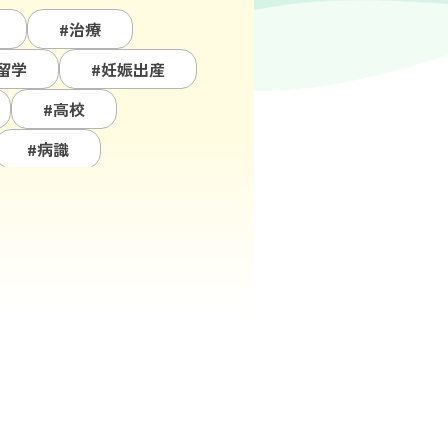
#治療
留学
#妊娠出産
#高校
#病識
関係
#過食
#会食
#生理
#肥満恐怖
#進学