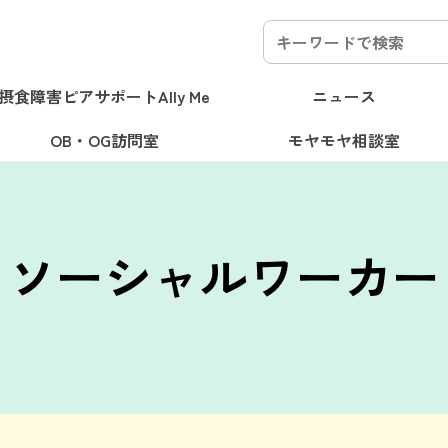
検
索:
摂食障害
ピアサポート
Ally Me
ニュース
OB・OG訪問室
モヤモヤ相談室
治療
うつ
カミングアウト
ライフイベント
不安障害
留
「摂食障害」という病気に
ップ、就職、家庭生活…摂
いあなたのお悩みに、専門
ム
スポーツ
治療
うつ
カミングアウト
ライフイベント
不安障害
留学
妊
座談会・イベント
経験者Q&A
サポート
病識
大学院
仕事
再発予防
拒食
入院
己理解
通院
管理栄養士
サポート
病識
大学院
仕事
再発予防
拒食
入院
人
元当事者
専門家Q&A
監修の情報をお届けします
いてきた色々な先輩の闘
験した先輩たちがお答えし
ソーシャルワーカー
自己肯定感
チューイング
過食嘔吐
肥満恐怖
受験
ップ
会食
生理
通信制高校・大学
自己肯定感
チューイング
過食嘔吐
肥
周辺者
けします。
家族・パートナー