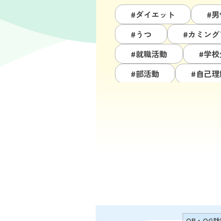
#ダイエット
#男
#うつ
#カミング
#就職活動
#学校
#部活動
#自己理
#大学院
#仕事
#ソーシャルワーカー
#通信制高校・大学
#受験
#ボディイ
#栄養指導
OB・OG