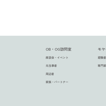
OB・OG訪問室
モヤ
座談会・イベント
経験者
元当事者
専門家
周辺者
家族・パートナー