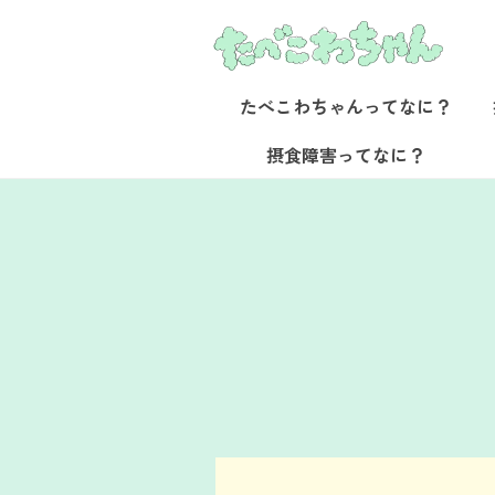
検
たべこわちゃんってなに？
索:
たべこわちゃんってなに？
摂食障害ってなに？
キーワードから探す
OB・OG訪問室
ダイエット
男性
発達障害
ルッキズム
スポーツ
座談会・イベント
みんなに知っていてほしい
受験、恋愛・パートナーシ
友達や家族には相談しづら
ダイエット
男性
発達障害
ルッキズ
モヤモヤ相談室
友人関係
高校
部活動
自己理解
通院
管理栄養士
非嘔吐過食
友人関係
高校
部活動
自
元当事者
ついて、漫画と共に専門医
食障害と共に人生を生き抜
家の先生やおなじ悩みを経
経験者Q&A
摂食障害ピアサポートAlly Me
結婚・パートナーシップ
会食
生理
通信制高校・大学
認知行動療法
結婚・パートナーシ
周辺者
病・回復ストーリーをお届
ます。
専門家Q&A
栄養指導
完璧主義
家族関係
進学
栄養指導
ニュース
家族・パートナー
お問い合わせ