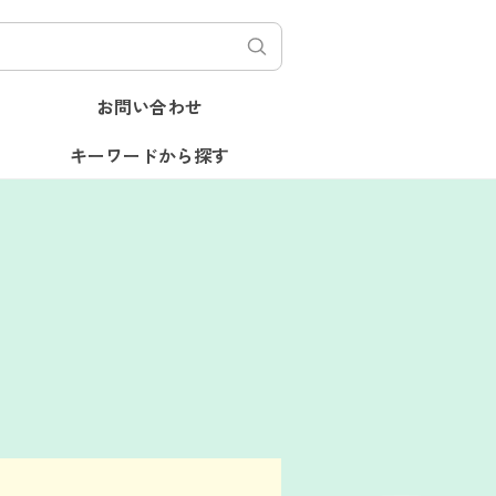
お問い合わせ
キーワードから探す
学
妊娠出産
就職活動
学校生活
配慮
非嘔吐過食
娠出産
就職活動
学校生活
配慮
人間関係
過食
ソーシャルワーカー
認知行動療法
間関係
過食
ソーシャルワーカー
ボディイメージ
就職
完璧主義
家族関係
進学
満恐怖
受験
ボディイメージ
就職