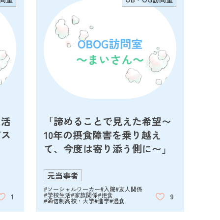
に活
「諦めることで見えた希望〜
ビス
10年の摂食障害を乗り越え
て、今度は寄り添う側に〜」
元当事者
#ソーシャルワーカー
#入院
#友人関係
#学校生活
#家族関係
#拒食
1
9
#通信制高校・大学
#進学
#過食