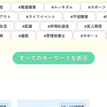
性
#発達障害
#ルッキズム
#スポーツ
アウト
#ライフイベント
#不安障害
#
生活
#配慮
#非嘔吐過食
#友人関係
解
#通院
#管理栄養士
#サポート
#再発予防
#拒食
#入院
#人間
#認知行動療法
#結婚・パートナーシップ
すべてのキーワードを表示
#自己肯定感
#チューイング
#過食嘔吐
メージ
#就職
#完璧主義
#家族関係
訪問室
OB・OG訪問室