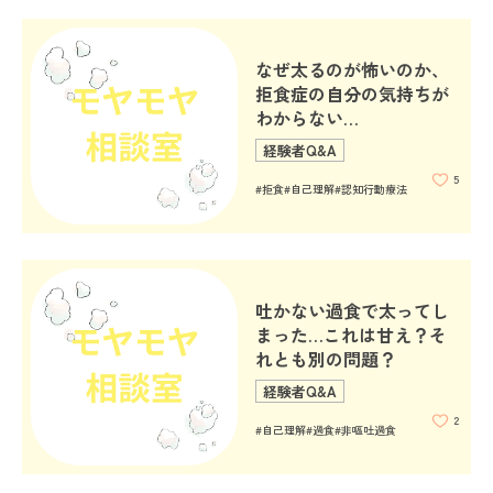
#過食嘔吐
#肥満恐怖
#受験
なぜ太るのが怖いのか、
拒食症の自分の気持ちが
#ボディイメージ
#就職
#完璧主義
わからない…
経験者Q&A
#家族関係
#進学
#栄養指導
5
#拒食
#自己理解
#認知行動療法
吐かない過食で太ってし
まった…これは甘え？そ
れとも別の問題？
経験者Q&A
2
#自己理解
#過食
#非嘔吐過食