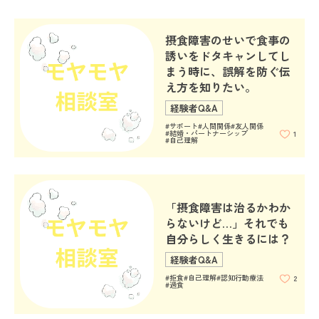
#部活動
#自己理解
#通院
摂食障害のせいで食事の
誘いをドタキャンしてし
#管理栄養士
#サポート
#病識
まう時に、誤解を防ぐ伝
え方を知りたい。
#大学院
#仕事
#再発予防
経験者Q&A
#サポート
#人間関係
#友人関係
#結婚・パートナーシップ
1
#自己理解
#拒食
#入院
#人間関係
#ソーシャルワー
#過食
#認知行動療法
カー
「摂食障害は治るかわか
らないけど…」それでも
#結婚・パートナ
自分らしく生きるには？
#会食
#生理
ーシップ
経験者Q&A
#通信制高校・大
#拒食
#自己理解
#認知行動療法
2
#過食
#自己肯定感
#チューイング
学