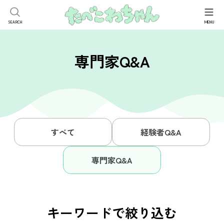
検
索:
専門家Q&A
たべこわちゃんってなに？
キーワードから探す
OB・OG訪問室
ダイエット
男性
発達障害
ルッキズム
元当事者
モヤモヤ相談室
スポーツ
治療
うつ
カミングアウト
周辺者
経験者Q&A
摂食障害ピアサポートAlly Me
すべて
経験者Q&A
ライフイベント
不安障害
留学
妊娠出産
家族・パートナー
専門家Q&A
就職活動
学校生活
配慮
非嘔吐過食
ニュース
座談会・イベント
専門家Q&A
友人関係
高校
部活動
自己理解
通院
お問い合わせ
管理栄養士
サポート
病識
大学院
仕事
再発予防
拒食
入院
人間関係
過食
キーワードで絞り込む
ソーシャルワーカー
認知行動療法