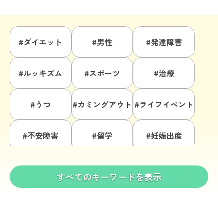
結婚・パートナーシップ
会食
生理
通信制高校・大学
自己肯定感
チューイング
#ダイエット
#男性
#発達障害
過食嘔吐
肥満恐怖
受験
ボディイメージ
就職
完璧主義
家族関係
進学
栄養指導
#ルッキズム
#スポーツ
#治療
#うつ
#カミングアウト
#ライフイベント
#不安障害
#留学
#妊娠出産
#就職活動
#学校生活
#配慮
すべてのキーワードを表示
#非嘔吐過食
#友人関係
#高校