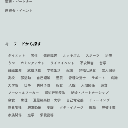
家族・パートナー
座談会・イベント
キーワードから探す
ダイエット
男性
発達障害
ルッキズム
スポーツ
治療
うつ
カミングアウト
ライフイベント
不安障害
留学
妊娠出産
就職活動
学校生活
配慮
非嘔吐過食
友人関係
高校
部活動
自己理解
通院
管理栄養士
サポート
病識
大学院
仕事
再発予防
拒食
入院
人間関係
過食
ソーシャルワーカー
認知行動療法
結婚・パートナーシップ
会食
生理
通信制高校・大学
自己肯定感
チューイング
過食嘔吐
肥満恐怖
受験
ボディイメージ
就職
完璧主義
家族関係
進学
栄養指導